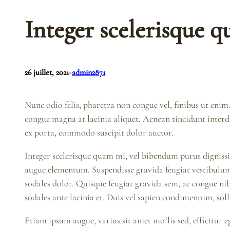
Integer scelerisque 
•
26 juillet, 2021
admin2871
Nunc odio felis, pharetra non congue vel, finibus ut enim
congue magna at lacinia aliquet. Aenean tincidunt interdu
ex porta, commodo suscipit dolor auctor.
Integer scelerisque quam mi, vel bibendum purus dignis
augue elementum. Suspendisse gravida feugiat vestibulum.
sodales dolor. Quisque feugiat gravida sem, ac congue nib
sodales ante lacinia et. Duis vel sapien condimentum, solli
Etiam ipsum augue, varius sit amet mollis sed, efficitur e