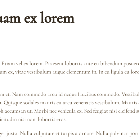
quam ex lorem
. Etiam vel ex lorem. Praesent lobortis ante eu bibendum posuer
m ex, vitae vestibulum augue elementum in. In eu ligula eu lorem
sim et. Nam commodo arcu id neque faucibus commodo. Vestibulum
 Quisque sodales mauris eu arcu venenatis vestibulum. Mauris e
h accumsan ut. Morbi nec vehicula ex. Sed feugiat nisi eleifend 
citudin nisi non, lobortis eros.
get justo. Nulla vulputate et turpis a ornare. Nulla pulvinar por