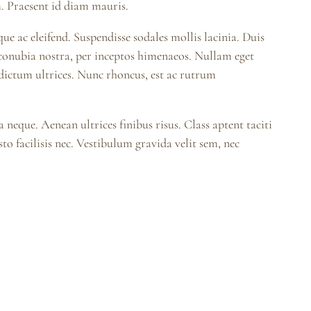
. Praesent id diam mauris.
ue ac eleifend. Suspendisse sodales mollis lacinia. Duis
r conubia nostra, per inceptos himenaeos. Nullam eget
a dictum ultrices. Nunc rhoncus, est ac rutrum
 neque. Aenean ultrices finibus risus. Class aptent taciti
o facilisis nec. Vestibulum gravida velit sem, nec