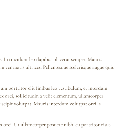
e. In tincidunt leo dapibus placerat semper. Mauris
 venenatis ultrices. Pellentesque scelerisque augue quis
 porttitor elit finibus leo vestibulum, et interdum
x orci, sollicitudin a velit elementum, ullamcorper
suscipit volutpat. Mauris interdum volutpat orci, a
ta orci. Ut ullamcorper posuere nibh, eu porttitor risus.