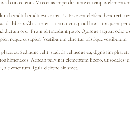
us id consectetur. Maecenas imperdiet ante et tempus elementum
um blandit blandit est ac mattis. Praesent eleifend hendrerit neq
esuada libero. Class aptent taciti sociosqu ad litora torquent pe
end dictum orci. Proin id tincidunt justo. Quisque sagittis odio 
ien neque et sapien. Vestibulum efficitur tristique vestibulum.
lacerat. Sed nunc velit, sagittis vel neque eu, dignissim pharetra
tos himenaeos. Aenean pulvinar elementum libero, ut sodales just
 a elementum ligula eleifend sit amet.