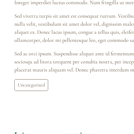
Integer imperdiet luctus commodo. Nam fringilla ut met
Sed viverra turpis sit amet est consequat rutrum. Vestibul
nulla velit, vestibulum sit amet dolor vel, dignissim mal
aliquet ex. Donec lacus ipsum, congue a tellus quis, eleif
ullamcorper, dolor mi pellentesque leo, eget commodo sap
Sed ac orci ipsum. Suspendisse aliquet ante id fermentum p
sociosqu ad litora torquent per conubia nostra, per incep
placerat mauris aliquam vel. Donec pharetra interdum mi,
Uncategorized